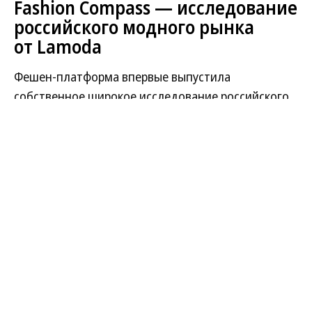
Fashion Compass — исследование
российского модного рынка
от Lamoda
Фешен-платформа впервые выпустила
собственное широкое исследование российского
рынка одежды, обуви и аксессуаров Fashion
Compass. По итогам 2025 года объем рынка в этих
сегментах в денежном выражении оценен в 3,94
трлн руб. (рост на 6% по сравнению с 2024 годом),
в натуральном — снизился на 8–10%.
Российские потребители выбирают онлайн-
покупки: доля сетевых продаж достигла 55%,
из которых 44% всех модных покупок приходится
на маркетплейсы, которые становятся
локомотивами рынка. Причем на фоне насыщения