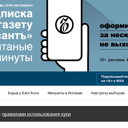
Реклама в «Ъ» www.kommersant.ru/ad
Взрыв у Balzi Rossi
Мигранты в Испании
Навстречу выборам
с
правилами использования куки