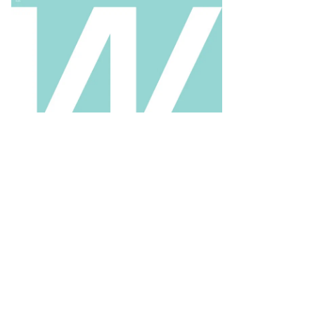
то:
ександр
заков,
ммерсантъ