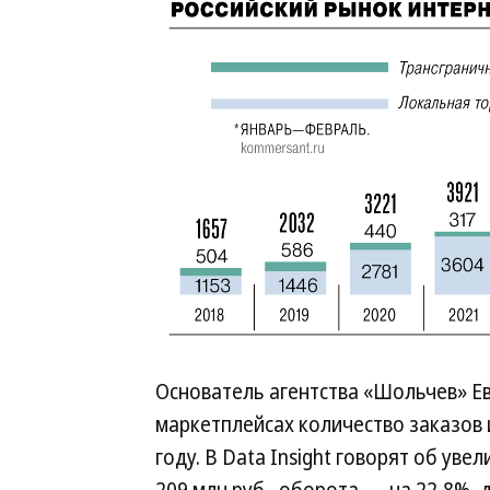
Основатель агентства «Шольчев» Ев
маркетплейсах количество заказов и
году. В Data Insight говорят об уве
209 млн руб., оборота — на 22,8%, 