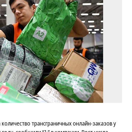
Фо
Ал
Ка
Ко
 количество трансграничных онлайн-заказов у