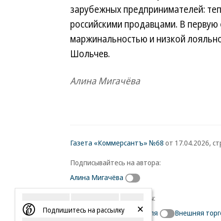
зарубежных предпринимателей: тепе
российскими продавцами. В первую 
маржинальностью и низкой лояльно
Шольчев.
Алина Мигачёва
Газета «Коммерсантъ» №68
от 17.04.2026, стр
Подписывайтесь на автора:
Алина Мигачёва
Подписывайтесь на темы:
Подпишитесь на рассылку
НДС
Онлайн-торговля
Внешняя торг