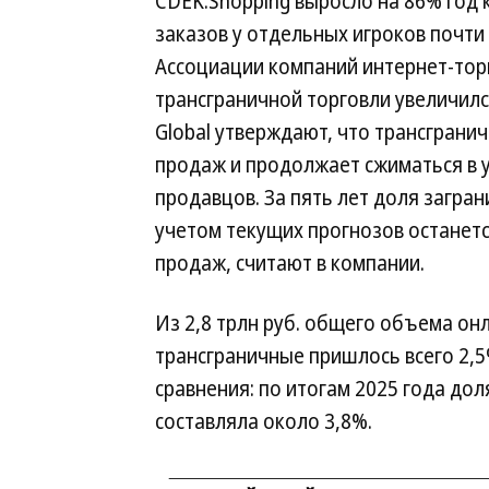
CDEK.Shopping выросло на 86% год к
заказов у отдельных игроков почти
Ассоциации компаний интернет-торг
трансграничной торговли увеличился
Global утверждают, что трансграни
продаж и продолжает сжиматься в у
продавцов. За пять лет доля загран
учетом текущих прогнозов останет
продаж, считают в компании.
Из 2,8 трлн руб. общего объема он
трансграничные пришлось всего 2,5
сравнения: по итогам 2025 года до
составляла около 3,8%.