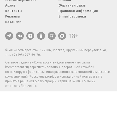
Архив
Обратная связь
Контакты
Правовая информация
Реклама
E-mail рассылки
Вакансии
18+
© АО «Коммерсантъ». 127006, Москва, Оружейный переулок д. 41,
тел. +7 (495) 797-69-70.
Сетевое издание «Коммерсантъ» (доменное имя сайта:
kommersant.ru) зарегистрировано Федеральной службой
по надзору в сфере связи, информационных технологий и массовых
коммуникаций (Роскомнадзор), регистрационный номер и дата
принятия решения о регистрации: серия
Эл № ФС77-76922
от 11 октября 2019 г.
Партнерские проекты/материалы, новости компаний, материалы
с пометкой «Промо» и «Официальное сообщение» опубликованы
на коммерческой основе.
На kommersant.ru применяются рекомендательные технологии.
Подробнее