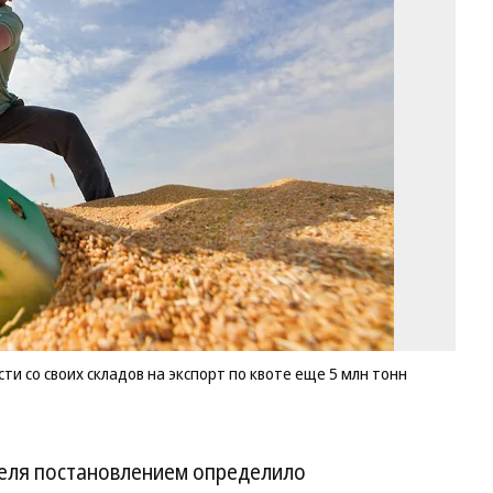
ра
аг
вы
со
св
ск
на
эк
по
кв
е
5
мл
то
зе
Фо
Ал
и со своих складов на экспорт по квоте еще 5 млн тонн
Ма
Ко
реля постановлением определило