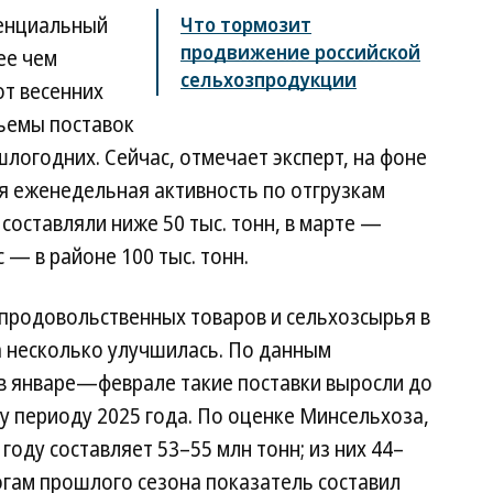
тенциальный
Что тормозит
продвижение российской
ее чем
сельхозпродукции
от весенних
бъемы поставок
шлогодних. Сейчас, отмечает эксперт, на фоне
я еженедельная активность по отгрузкам
 составляли ниже 50 тыс. тонн, в марте —
с — в районе 100 тыс. тонн.
 продовольственных товаров и сельхозсырья в
а несколько улучшилась. По данным
в январе—феврале такие поставки выросли до
му периоду 2025 года. По оценке Минсельхоза,
году составляет 53–55 млн тонн; из них 44–
огам прошлого сезона показатель составил