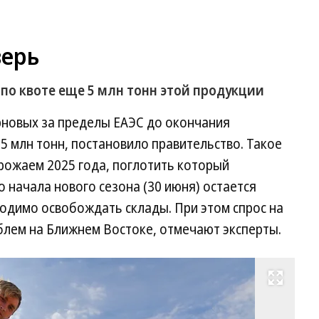
верь
 по квоте еще 5 млн тонн этой продукции
рновых за пределы ЕАЭС до окончания
5 млн тонн, постановило правительство. Такое
ожаем 2025 года, поглотить который
о начала нового сезона (30 июня) остается
одимо освобождать склады. При этом спрос на
блем на Ближнем Востоке, отмечают эксперты.
Развернуть на весь экран
Пр