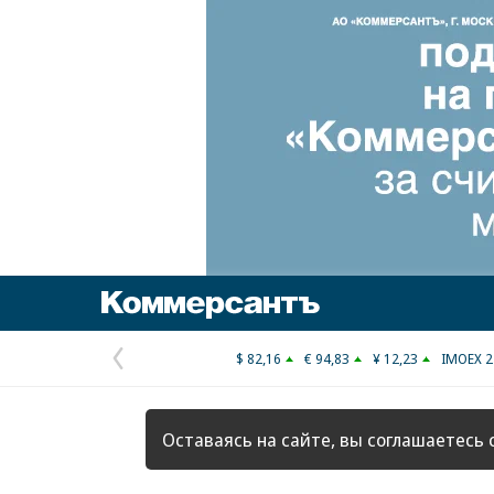
Коммерсантъ
$ 82,16
€ 94,83
¥ 12,23
IMOEX 2
Предыдущая
страница
Оставаясь на сайте, вы соглашаетесь 