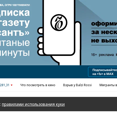
Реклама в «Ъ» www.kommersant.ru/ad
281,31
Что посмотреть в кино
Взрыв у Balzi Rossi
Мигранты в
с
правилами использования куки