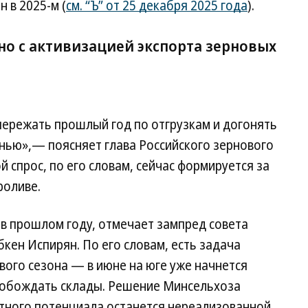
н в 2025-м (
см. “Ъ” от 25 декабря 2025 года
).
но с активизацией экспорта зерновых
пережать прошлый год по отгрузкам и догонять
нью»,— поясняет глава Российского зернового
 спрос, по его словам, сейчас формируется за
роливе.
 в прошлом году, отмечает зампред совета
ен Испирян. По его словам, есть задача
вого сезона — в июне на юге уже начнется
вобождать склады. Решение Минсельхоза
ортного потенциала останется нереализованной,