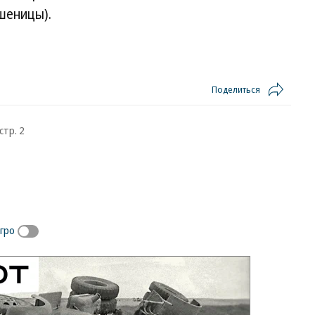
пшеницы).
Поделиться
стр. 2
гро