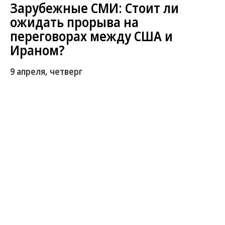
Зарубежные СМИ: Стоит ли
ожидать прорыва на
переговорах между США и
Ираном?
9 апреля, четверг
Исламабад готовится принять мирные
переговоры. Тем временем Тегеран и Вашингтон
грозят возобновить военные действия. Иранские
переговорщики должны прибыть в столицу уже
вечером 9 апреля, сообщил посол Исламской
Республики в Пакистане. По данным СМИ, отель
Serena уже освобождает все номера в ожидании
делегаций. Переговоры стартуют 11 апреля и
продлятся несколько дней, пишет ТАСС со
ссылкой на источник в Исламабаде. С