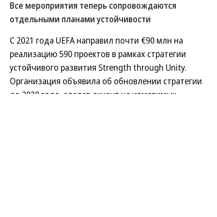
Все мероприятия теперь сопровождаются
отдельными планами устойчивости
С 2021 года UEFA направил почти €90 млн на
реализацию 590 проектов в рамках стратегии
устойчивого развития Strength through Unity.
Организация объявила об обновлении стратегии
до 2030 года, сделав акцент на измеримых,
сопоставимых и подтверждаемых результатах.
Развернуть на
Читать полностью