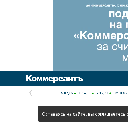
Коммерсантъ
$ 82,16
€ 94,83
¥ 12,23
IMOEX 2
Предыдущая
страница
Оставаясь на сайте, вы соглашаетесь 