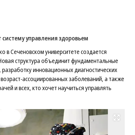
т систему управления здоровьем
о в Сеченовском университете создается
Новая структура объединит фундаментальные
, разработку инновационных диагностических
 возраст-ассоциированных заболеваний, а также
чей и всех, кто хочет научиться управлять
Развернуть на весь экран
В