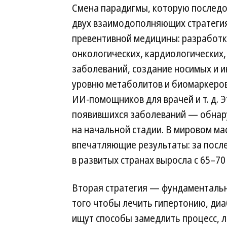
Смена парадигмы, которую последо
двух взаимодополняющих стратегия
превентивной медицины: разработка
онкологических, кардиологических,
заболеваний, создание носимых и и
уровню метаболитов и биомаркеров
ИИ-помощников для врачей и т. д. 
появившихся заболеваний — обнару
на начальной стадии. В мировом ма
впечатляющие результаты: за посл
в развитых странах выросла с 65–70 
Вторая стратегия — фундаментальн
того чтобы лечить гипертонию, диа
ищут способы замедлить процесс, л