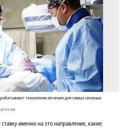
Кл
це
на
о
зд
ра
те
ле
дл
са
сл
па
Фо
Пр
Се
ун
зрабатывают технологии лечения для самых сложных
рситетом
 ставку именно на это направление, какие