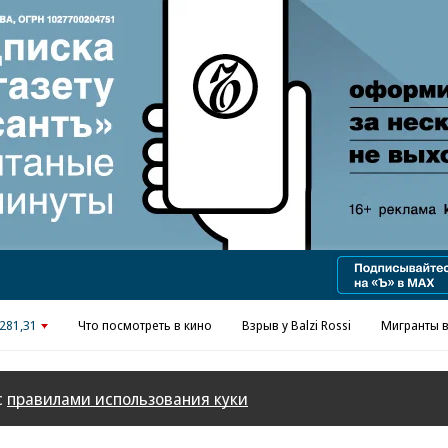
Реклама в «Ъ» www.kommersant.ru/ad
281,31
Что посмотреть в кино
Взрыв у Balzi Rossi
Мигранты в
с
правилами использования куки