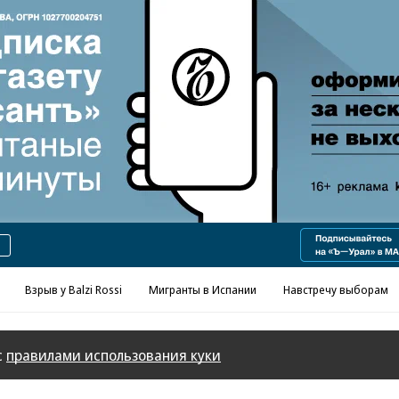
Реклама в «Ъ» www.kommersant.ru/ad
Взрыв у Balzi Rossi
Мигранты в Испании
Навстречу выборам
с
правилами использования куки