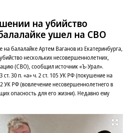
шении на убийство
 балалайке ушел на СВО
е на балалайке Артем Ваганов из Екатеринбурга,
 убийство нескольких несовершеннолетних,
ацию (СВО), сообщил источник «Ъ-Урал».
т. 30 п. «а» ч. 2 ст. 105 УК РФ (покушение на
51.2 УК РФ (вовлечение несовершеннолетнего в
их опасность для его жизни). Недавно ему
Развернуть на весь экран