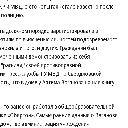
Р и МВД, о его «опытах» стало известно после
 полицию.
в должном порядке зарегистрировали и
иятиям по выяснению личностей подозреваемого
новила и того, и других. Гражданин был
моченными демонстрировать из себя
й "расклад" своей противоправной
ик пресс-службы ГУ МВД по Свердловской
сь, что в доме у Артема Ваганова нашли книгу
, что ранее он работал в общеобразовательной
йке «Обертон». Самые ранние данные о Ваганове
одом, где администрация учреждения