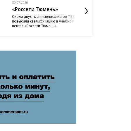
30.07.2026
30.07.2026
«Россети Тюмень»
«Россети Тюмень
Около двух тысяч специалистов ТЭК
направили 8,5 млн рубле
повысили квалификацию в учебном
ремонт ЛЭП в Югре
центре «Россети Тюмень»