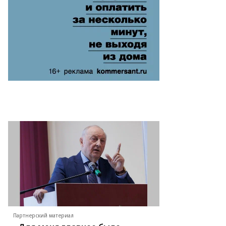
то:
есс-
ужба
дов
ердловской
ласти
Партнерский материал