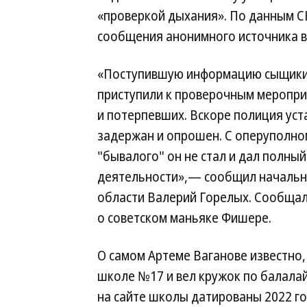
«проверкой дыхания». По данным СК
сообщения анонимного источника в
«Поступившую информацию сыщики 
приступили к проверочным меропр
и потерпевших. Вскоре полиция уста
задержан и опрошен. С оперуполно
"бывалого" он не стал и дал полны
деятельности»,— сообщил начальн
области Валерий Горелых. Сообщало
о советском маньяке Фишере.
О самом Артеме Ваганове известно
школе №17 и вел кружок по балала
на сайте школы датированы 2022 г