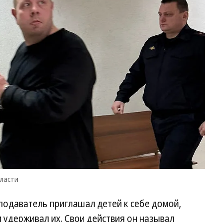
Фо
Пр
сл
су
Св
об
бласти
еподаватель приглашал детей к себе домой,
и удерживал их. Свои действия он называл