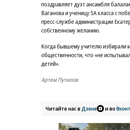
поздравляет дуэт ансамбля балала
Ваганова и ученицу 5А класса с поб
пресс-службе администрации Екатер
собственному желанию.
Когда бывшему учителю избирали ме
общественности, что «не испытывал
детей».
Артем Путилов
Читайте нас в
Дзене
и во
Вкон