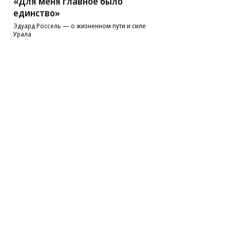
«Для меня главное было
единство»
Эдуард Россель — о жизненном пути и силе
Урала