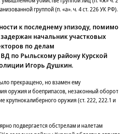
умышленном убийстве группой лиц (п. «ж» ч. 2
низованной группой (п. «а». ч. 4 ст. 226 УК РФ).
ности к последнему эпизоду, помимо
 задержан начальник участковых
кторов по делам
ВД по Рыльскому району Курской
полиции Игорь Душкин.
было прекращено, но взамен ему
ния оружия и боеприпасов, незаконный оборот
е крупнокалиберного оружия (ст. 222, 222.1 и
ярно подвергается обстрелам и налетам