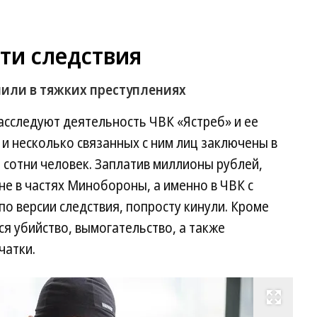
ети следствия
нили в тяжких преступлениях
расследуют деятельность ЧВК «Ястреб» и ее
и несколько связанных с ним лиц заключены в
 сотни человек. Заплатив миллионы рублей,
е в частях Минобороны, а именно в ЧВК с
по версии следствия, попросту кинули. Кроме
ся убийство, вымогательство, а также
чатки.
Развернуть на весь экран