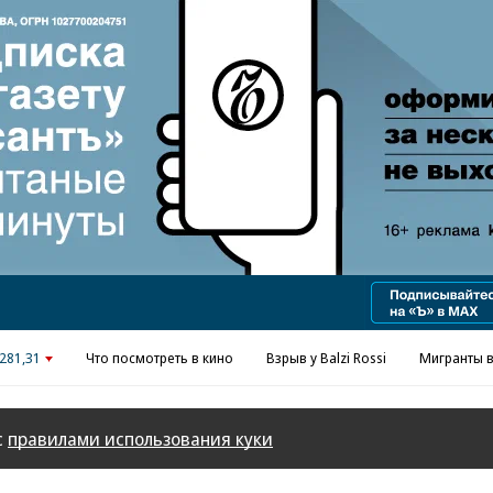
Реклама в «Ъ» www.kommersant.ru/ad
281,31
Что посмотреть в кино
Взрыв у Balzi Rossi
Мигранты в
с
правилами использования куки