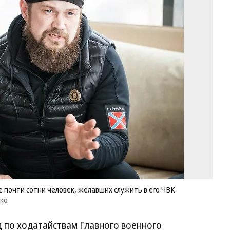
Ал
М
по
в
об
по
со
че
же
сл
в
ег
Ч
Фо
И
ли
ар
Ал
почти сотни человек, желавших служить в его ЧВК
М
нко
 по ходатайствам Главного военного