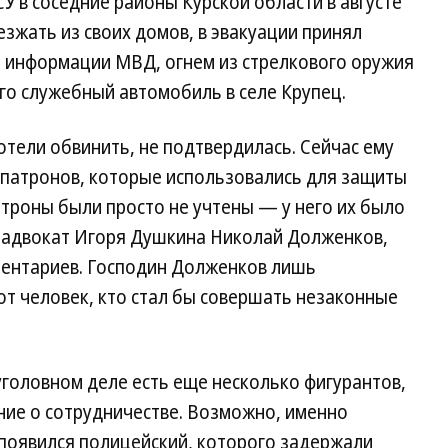
У в соседние районы Курской области в августе
езжать из своих домов, в эвакуации принял
о информации МВД, огнем из стрелкового оружия
го служебный автомобиль в селе Крупец.
отели обвинить, не подтвердилась. Сейчас ему
патронов, которые использовались для защиты
атроны были просто не учтены — у него их было
 адвокат Игоря Душкина Николай Долженков,
ентариев. Господин Долженков лишь
от человек, кто стал бы совершать незаконные
уголовном деле есть еще несколько фигурантов,
ние о сотрудничестве. Возможно, именно
 появился полицейский, которого задержали