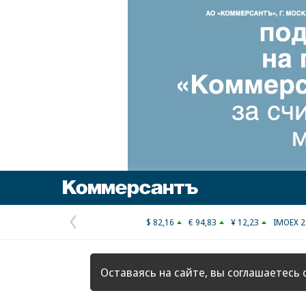
Коммерсантъ
$ 82,16
€ 94,83
¥ 12,23
IMOEX 2
Предыдущая
страница
Оставаясь на сайте, вы соглашаетесь 