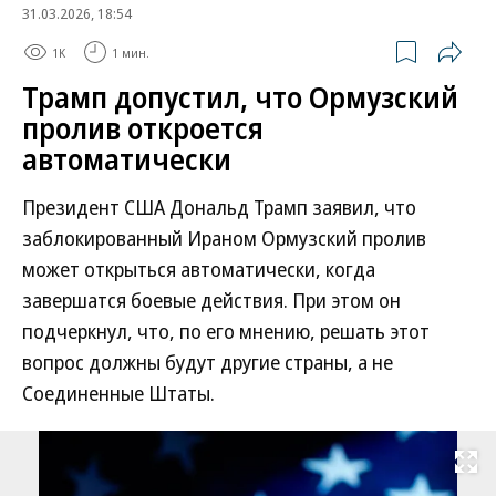
31.03.2026, 18:54
1K
1 мин.
Трамп допустил, что Ормузский
пролив откроется
автоматически
Президент США Дональд Трамп заявил, что
заблокированный Ираном Ормузский пролив
может открыться автоматически, когда
завершатся боевые действия. При этом он
подчеркнул, что, по его мнению, решать этот
вопрос должны будут другие страны, а не
Соединенные Штаты.
Развернуть на