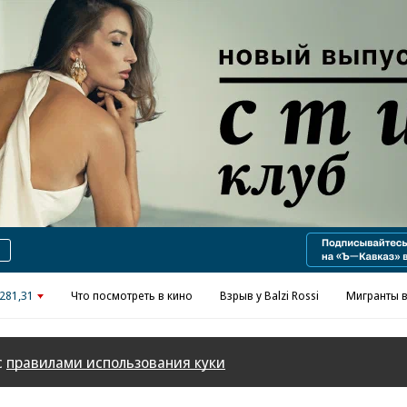
Реклама в «Ъ» www.kommersant.ru/ad
281,31
Что посмотреть в кино
Взрыв у Balzi Rossi
Мигранты в
с
правилами использования куки