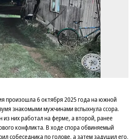
С
по
К
ия произошла 6 октября 2025 года на южной
двумя знакомыми мужчинами вспыхнула ссора.
н из них работал на ферме, а второй, ранее
ового конфликта. В ходе спора обвиняемый
рил собеседника по голове, а затем задушил его,