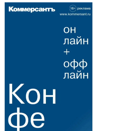
то:
есс-
ужба