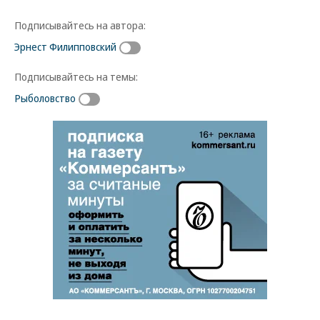
Подписывайтесь на автора:
Эрнест Филипповский
Подписывайтесь на темы:
Рыболовство
Новости партнеров
ВСУ точно получат десятки тысяч новых
солдат
Путин озвучил итоговый план СВО
Заставим раскаяться: союзник России
дал грозное обещание
Зеленский неожиданно высказался о
возвращении Крыма