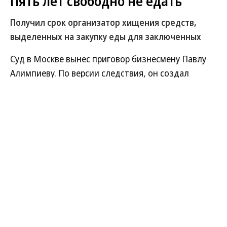
В ООН прокомментировали удары ВСУ по складам
Wildberries
Татьяна Ким прокомментировала атаки на склады
Wildberries
Происшествия
03.03.2026, 19:51
12K
2 мин.
Пять лет свободно не едать
Получил срок организатор хищения средств,
выделенных на закупку еды для заключенных
Суд в Москве вынес приговор бизнесмену Павлу
Алимпиеву. По версии следствия, он создал
преступную группу, похитившую у ФСИН 217 млн