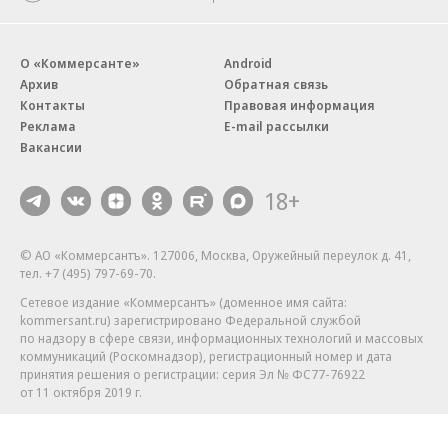
О «Коммерсанте»
Android
Архив
Обратная связь
Контакты
Правовая информация
Реклама
E-mail рассылки
Вакансии
18+
© АО «Коммерсантъ». 127006, Москва, Оружейный переулок д. 41,
тел. +7 (495) 797-69-70.
Сетевое издание «Коммерсантъ» (доменное имя сайта:
kommersant.ru) зарегистрировано Федеральной службой
по надзору в сфере связи, информационных технологий и массовых
коммуникаций (Роскомнадзор), регистрационный номер и дата
принятия решения о регистрации: серия
Эл № ФС77-76922
от 11 октября 2019 г.
Партнерские проекты/материалы, новости компаний, материалы
с пометкой «Промо» и «Официальное сообщение» опубликованы