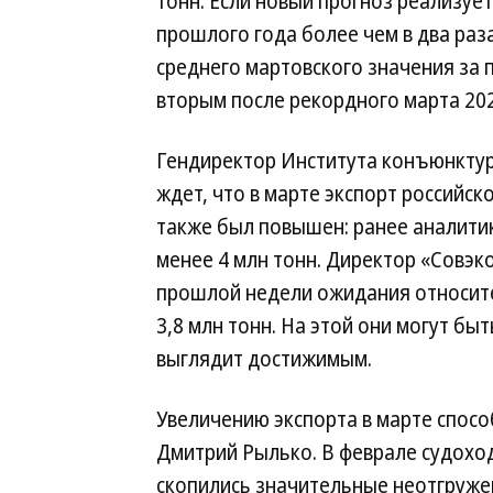
тонн. Если новый прогноз реализуе
прошлого года более чем в два раз
среднего мартовского значения за п
вторым после рекордного марта 202
Гендиректор Института конъюнктур
ждет, что в марте экспорт российск
также был повышен: ранее аналити
менее 4 млн тонн. Директор «Совэко
прошлой недели ожидания относите
3,8 млн тонн. На этой они могут бы
выглядит достижимым.
Увеличению экспорта в марте спосо
Дмитрий Рылько. В феврале судоход
скопились значительные неотгруже