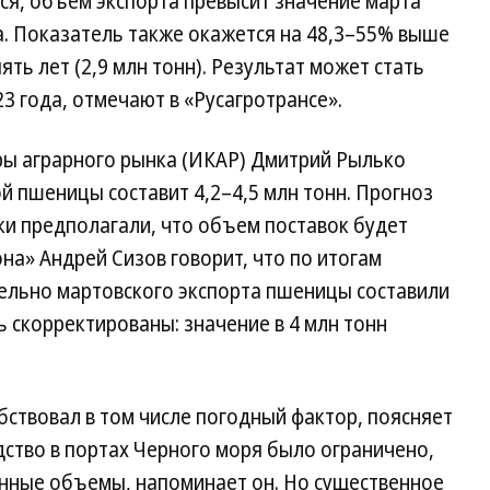
тся, объем экспорта превысит значение марта
а. Показатель также окажется на 48,3–55% выше
ять лет (2,9 млн тонн). Результат может стать
3 года, отмечают в «Русагротрансе».
ы аграрного рынка (ИКАР) Дмитрий Рылько
ой пшеницы составит 4,2–4,5 млн тонн. Прогноз
ки предполагали, что объем поставок будет
на» Андрей Сизов говорит, что по итогам
льно мартовского экспорта пшеницы составили
ть скорректированы: значение в 4 млн тонн
бствовал в том числе погодный фактор, поясняет
ство в портах Черного моря было ограничено,
нные объемы, напоминает он. Но существенное