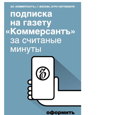
то:
силий