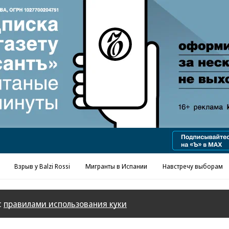
Реклама в «Ъ» www.kommersant.ru/ad
Взрыв у Balzi Rossi
Мигранты в Испании
Навстречу выборам
с
правилами использования куки