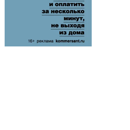
тов,
ммерсантъ