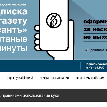
Реклама в «Ъ» www.kommersant.ru/ad
Взрыв у Balzi Rossi
Мигранты в Испании
Навстречу выборам
с
правилами использования куки