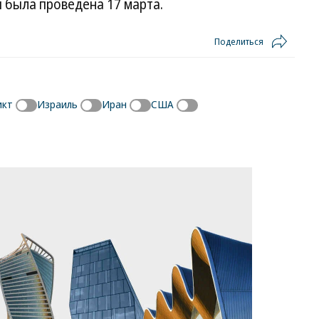
я была проведена 17 марта.
Поделиться
икт
Израиль
Иран
США