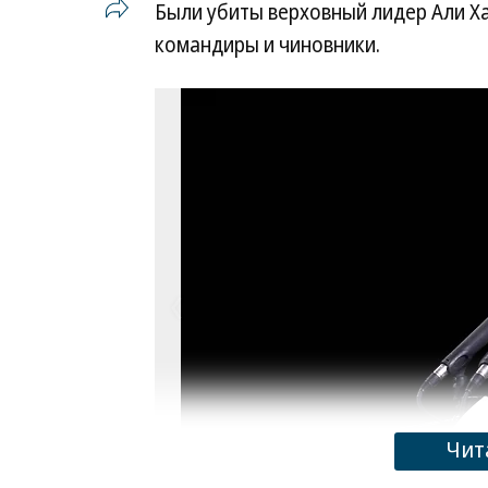
Были убиты верховный лидер Али Х
командиры и чиновники.
Чит