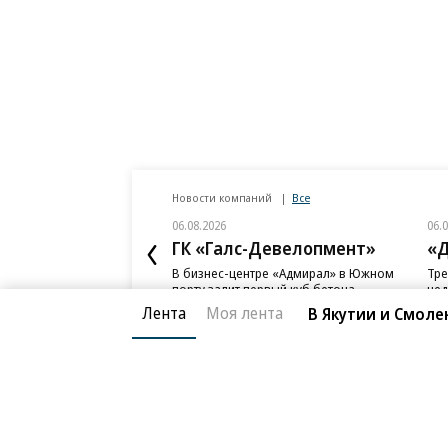
Верховный лидер Ирана Али Хаменеи убит
Фото: Raheb Homavandi / Reuters
Новости компаний
Все
06.08.2026
06.
ГК «Галс-Девелопмент»
«Д
В бизнес-центре «Адмирал» в Южном
Тре
порту залит первый куб бетона
нед
слу
Лента
Моя лента
В Якутии и Смоле
Благотворительный фонд
О «Коммер