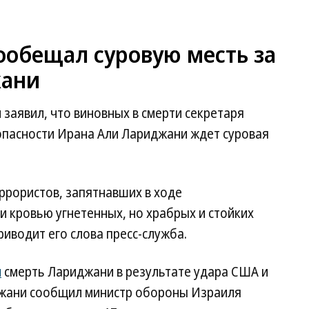
ообещал суровую месть за
жани
заявил, что виновных в смерти секретаря
пасности Ирана Али Лариджани ждет суровая
ррористов, запятнавших в ходе
и кровью угнетенных, но храбрых и стойких
иводит его слова пресс-служба.
и
смерть Лариджани в результате удара США и
джани сообщил министр обороны Израиля