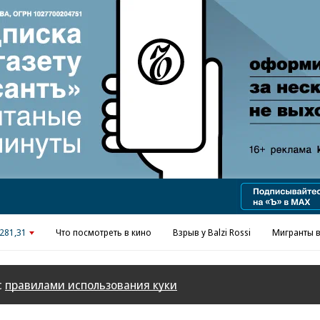
Реклама в «Ъ» www.kommersant.ru/ad
281,31
Что посмотреть в кино
Взрыв у Balzi Rossi
Мигранты в
с
правилами использования куки