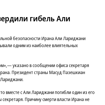
вердили гибель Али
альной безопасности Ирана Али Лариджани
азывали одним из наиболее влиятельных
гом»,— указано в сообщении офиса секретаря
рана. Президент страны Масуд Пазешкиан
 Лариджани.
то вместе с Али Лариджани погибли один из его
 секретаря. Причину смерти власти Ирана не