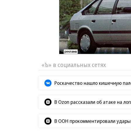
«Ъ» в социальных сетях
Роскачество нашло кишечную пало
В Ozon рассказали об атаке на ло
В ООН прокомментировали удары В