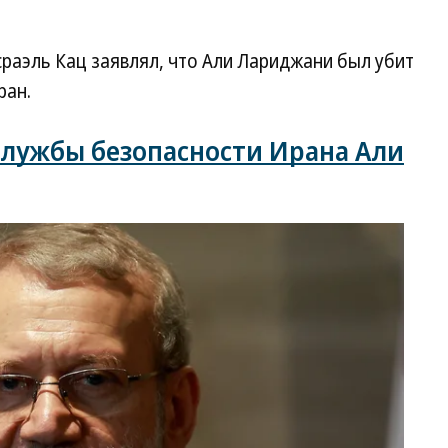
раэль Кац заявлял, что Али Лариджани был убит
ран.
службы безопасности Ирана Али