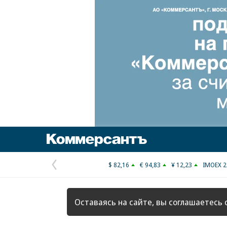
Коммерсантъ
$ 82,16
€ 94,83
¥ 12,23
IMOEX 2
Предыдущая
страница
Оставаясь на сайте, вы соглашаетесь 