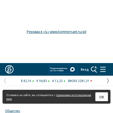
Реклама в «Ъ» www.kommersant.ru/ad
Коммерсантъ
Вход
$ 82,16
€ 94,83
¥ 12,23
IMOEX 2281,31
Предыдущая
С
страница
с
Оставаясь на сайте, вы соглашаетесь с
правилами использования
ОК
куки
Общество