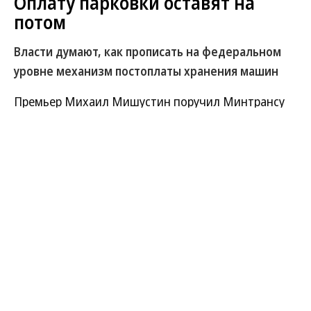
Оплату парковки оставят на
потом
Власти думают, как прописать на федеральном
уровне механизм постоплаты хранения машин
Премьер Михаил Мишустин поручил Минтрансу
«проработать» до 1 июня предложения депутатов
Госдумы закрепить в законодательстве
возможность постоплаты парковок. Сегодня
механизм оплаты регионы определяют
самостоятельно. В ряде городов деньги надо
вносить на счет заранее, где-то можно оплатить в
течение одних-трех суток. Поводом для
поручения стало обращение парламентариев к
главе правительства во время его выступления в
Госдуме. Эксперт говорит, что в регионах, где