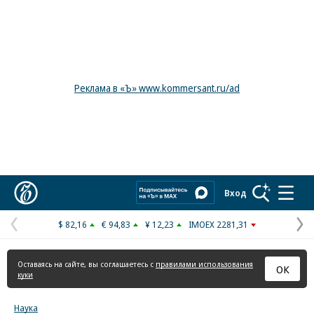
Реклама в «Ъ» www.kommersant.ru/ad
Коммерсантъ
Вход
$ 82,16
€ 94,83
¥ 12,23
IMOEX 2281,31
Предыдущая
С
страница
с
Оставаясь на сайте, вы соглашаетесь с
правилами использования
ОК
куки
Наука