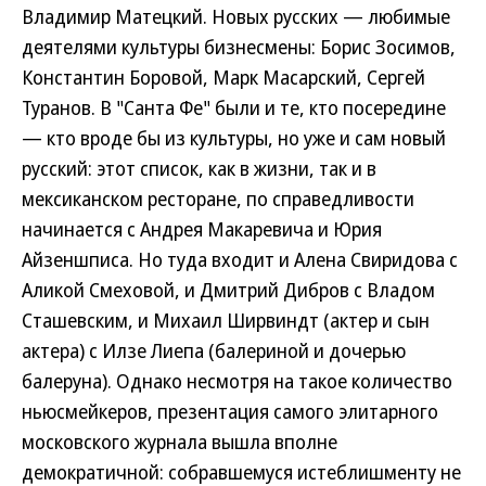
Владимир Матецкий. Новых русских — любимые
деятелями культуры бизнесмены: Борис Зосимов,
Константин Боровой, Марк Масарский, Сергей
Туранов. В "Санта Фе" были и те, кто посередине
— кто вроде бы из культуры, но уже и сам новый
русский: этот список, как в жизни, так и в
мексиканском ресторане, по справедливости
начинается с Андрея Макаревича и Юрия
Айзеншписа. Но туда входит и Алена Свиридова с
Аликой Смеховой, и Дмитрий Дибров с Владом
Сташевским, и Михаил Ширвиндт (актер и сын
актера) с Илзе Лиепа (балериной и дочерью
балеруна). Однако несмотря на такое количество
ньюсмейкеров, презентация самого элитарного
московского журнала вышла вполне
демократичной: собравшемуся истеблишменту не