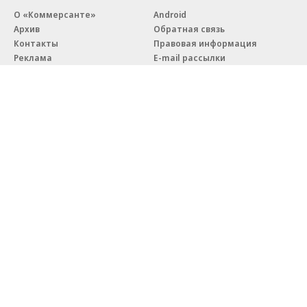
О «Коммерсанте»
Android
Архив
Обратная связь
Контакты
Правовая информация
Реклама
E-mail рассылки
Вакансии
18+
© АО «Коммерсантъ». 127006, Москва, Оружейный переулок д. 41,
тел. +7 (495) 797-69-70.
Сетевое издание «Коммерсантъ» (доменное имя сайта:
kommersant.ru) зарегистрировано Федеральной службой
по надзору в сфере связи, информационных технологий и массовых
коммуникаций (Роскомнадзор), регистрационный номер и дата
принятия решения о регистрации: серия
Эл № ФС77-76922
от 11 октября 2019 г.
Партнерские проекты/материалы, новости компаний, материалы
с пометкой «Промо» и «Официальное сообщение» опубликованы
на коммерческой основе.
На kommersant.ru применяются рекомендательные технологии.