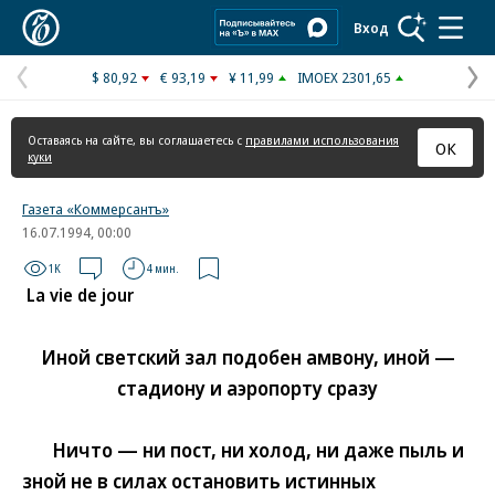
Коммерсантъ
Вход
$ 80,92
€ 93,19
¥ 11,99
IMOEX 2301,65
Предыдущая
С
страница
с
Оставаясь на сайте, вы соглашаетесь с
правилами использования
ОК
куки
Газета «Коммерсантъ»
16.07.1994, 00:00
1K
4 мин.
La vie de jour
Иной светский зал подобен амвону, иной —
стадиону и аэропорту сразу
Ничто — ни пост, ни холод, ни даже пыль и
зной не в силах остановить истинных