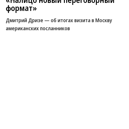
«Налицо новый переговорный
формат»
Дмитрий Дризе — об итогах визита в Москву
американских посланников
Главное — территориальный вопрос. Украина и
Россия начинают переговоры в Объединенных
Арабских Эмиратах. В Кремле заявили, что Москву
представляют исключительно военные,
украинскую — секретарь Совбеза и глава
президентского офиса. По словам помощника
Владимира Путина Юрия Ушакова, без вывода
ВСУ из Донбасса устойчивый мир невозможен.
Политический обозреватель “Ъ FM” Дмитрий
Дризе на прорыв не рассчитывает, но некие
подвижки, по его мнению, все же возможны.