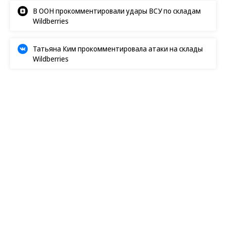
В Ozon рассказали об атаке на логистический центр в
Татарстане
В ООН прокомментировали удары ВСУ по складам
Wildberries
Татьяна Ким прокомментировала атаки на склады
Wildberries
Спорт
05.07.2026, 16:34
Реклама, ООО Фонкор
3K
3 мин.
Спорт высших отстранений
Международная федерация легкой атлетики
отказала россиянам в допуске, проигнорировав
все рекомендации и тенденции