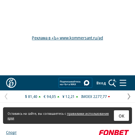
Реклама в «Ъ» www.kommersant.ru/ad
Коммерсантъ
Вход
$ 81,40
€ 94,05
¥ 12,21
IMOEX 2277,77
Предыдущая
С
страница
с
Оставаясь на сайте, вы соглашаетесь с
правилами использования
ОК
куки
Спорт