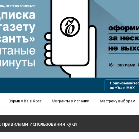
Реклама в «Ъ» www.kommersant.ru/ad
Взрыв у Balzi Rossi
Мигранты в Испании
Навстречу выборам
с
правилами использования куки