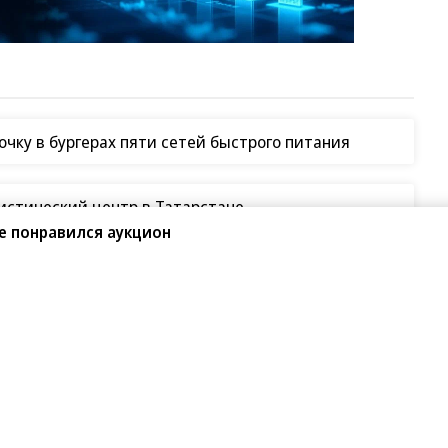
чку в бургерах пяти сетей быстрого питания
гистический центр в Татарстане
е понравился аукцион
СУ по складам Wildberries
таки на склады Wildberries