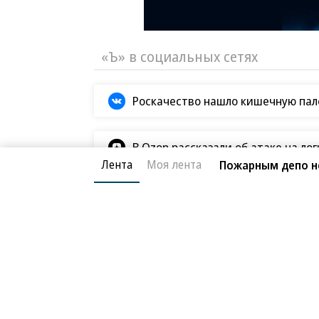
«Ъ» в социальных сетях
Роскачество нашло кишечную пало
В Ozon рассказали об атаке на ло
Лента
Моя лента
Пожарным депо н
В ООН прокомментировали удары В
Татьяна Ким прокомментировала а