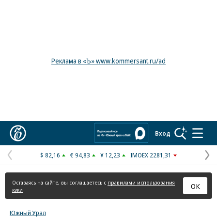
Реклама в «Ъ» www.kommersant.ru/ad
Коммерсантъ
Вход
$ 82,16
€ 94,83
¥ 12,23
IMOEX 2281,31
Предыдущая
С
страница
с
Оставаясь на сайте, вы соглашаетесь с
правилами использования
ОК
куки
Южный Урал