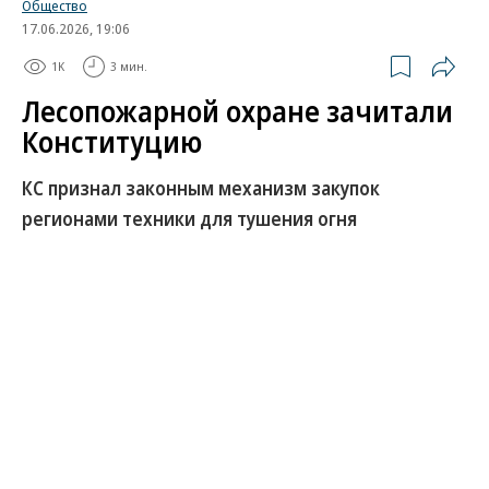
Общество
17.06.2026, 19:06
1K
3 мин.
Лесопожарной охране зачитали
Конституцию
КС признал законным механизм закупок
регионами техники для тушения огня
Конституционный суд (КС) РФ вынес
постановление по жалобе правительства
Магаданской области. Ранее суды по иску
прокуратуры обязали регион закупить вездеходы,
огнетушители и другое оборудование для охраны
лесов от пожаров. Чиновники сетовали, что
федеральных средств на это не хватило, своих
денег у области нет, но законодательство