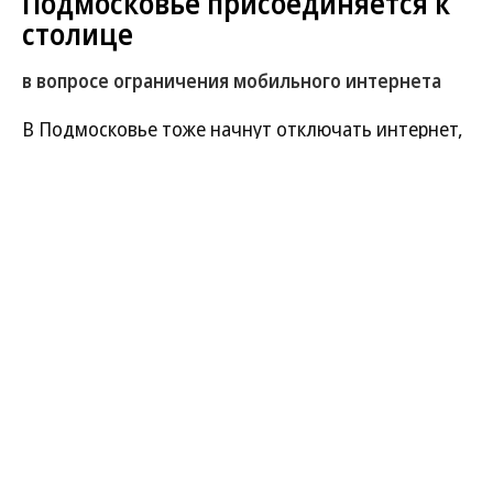
Подмосковье присоединяется к
столице
в вопросе ограничения мобильного интернета
В Подмосковье тоже начнут отключать интернет,
об этом рассказали в областной думе. Успеет ли
подготовиться к этому бизнес? И когда перебои
закончатся?
Развернуть на