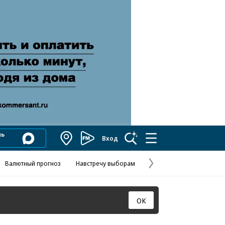
Вход
Коммерсантъ
FM
Валютный прогноз
Навстречу выборам
Скандал в FIFA
Названия опе
Колесников
Следующая
страница
ОК