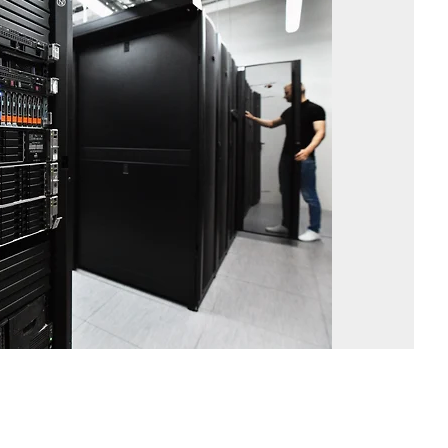
Фо
Иг
Ив
/
Ко