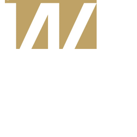
то:
орь
анко
ммерсантъ