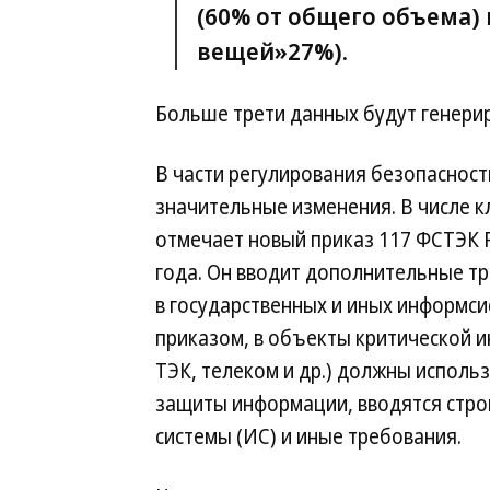
(60% от об­ще­го объ­ема) 
вещей»27%).
Боль­ше тре­ти дан­ных бу­дут ге­нери­
В части регулирования безопасност
значительные изменения. В числе 
отмечает новый приказ 117 ФСТЭК Ро
года. Он вводит дополнительные т
в государственных и иных информсис
приказом, в объекты критической 
ТЭК, телеком и др.) должны исполь
защиты информации, вводятся стро
системы (ИС) и иные требования.