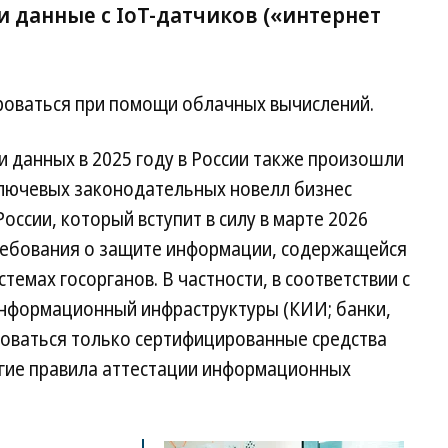
и дан­ные с IoT-дат­чи­ков («интернет
ровать­ся при по­мощи об­лач­ных вы­чис­ле­ний.
и данных в 2025 году в России также произошли
ключевых законодательных новелл бизнес
ссии, который вступит в силу в марте 2026
ребования о защите информации, содержащейся
темах госорганов. В частности, в соответствии с
информационный инфраструктуры (КИИ; банки,
зоваться только сертифицированные средства
гие правила аттестации информационных