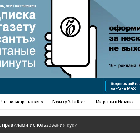
Реклама в «Ъ» www.kommersant.ru/ad
Что посмотреть в кино
Взрыв у Balzi Rossi
Мигранты в Испании
с
правилами использования куки