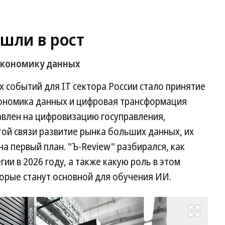
шли в рост
 экономику данных
 событий для IT сектора России стало принятие
ономика данных и цифровая трансформация
равлен на цифровизацию госуправления,
той связи развитие рынка больших данных, их
а первый план. "Ъ-Review" разбирался, как
гии в 2026 году, а также какую роль в этом
орые станут основной для обу­чения ИИ.
Развернуть на весь экран