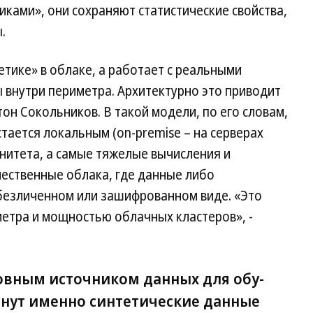
ками», они сохраняют статистические свойства,
.
етике» в облаке, а работает с реальными
внутри периметра. Архитектурно это приводит
тон Сокольников. В такой модели, по его словам,
тается локальным (on-premise – на серверах
нитета, а самые тяжелые вычисления и
чественные облака, где данные либо
обезличенном или зашифрованном виде. «Это
етра и мощностью облачных кластеров», -
овным ис­точ­ни­ком дан­ных для обу­
­нут именно син­те­тичес­кие дан­ные