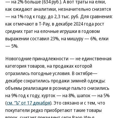
— на 2% больше (634 руб.). А вот траты на елки,
как ожидают аналитики, незначительно снизятся
— на 1% год к году, до 2,3 тыс. руб. Для сравнения:
как отмечают в T-Pay, в декабре 2024 года рост
средних трат на елочные игрушки в годовом
выражении составил 23%, на мишуру — 6%, елки
— 5%.
Новогодние принадлежности — не единственная
категория товаров, на продажах которой
отразились погодные условия. В октябре—
декабре сократились продажи зимней одежды:
объемы реализации в рознице пальто снизились
на 9% год к году, курток — на 8%, шапок — на 5%
(
см. “Ъ” от 17 декабря
). Это связано и с тем, что
покупатели редко приобретают такие товары
впрок, считает президент сети Baon Илья