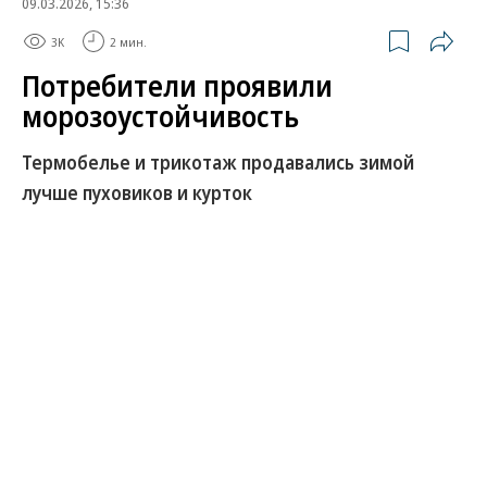
09.03.2026, 15:36
3K
2 мин.
Потребители проявили
морозоустойчивость
Термобелье и трикотаж продавались зимой
лучше пуховиков и курток
Сильные холода и снегопады, накрывшие
некоторые регионы России в январе-феврале 2025
года, не привели к заметному увеличению продаж
теплой зимней одежды. Ритейлеры отмечали
некоторый рост спроса, но он был скорее связан с
низкой базой прошлого года и скидками. Для
защиты от аномальных холодов в этом году
российские потребители более активно покупали
теплый трикотаж и термобелье, а также