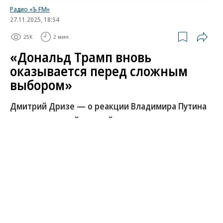
Радио «Ъ FM»
27.11.2025, 18:54
25K
2 мин.
«Дональд Трамп вновь
оказывается перед сложным
выбором»
Дмитрий Дризе — о реакции Владимира Путина
на американский мирный план
«Войска Украины уйдут с занимаемых ими
территорий — тогда боевые действия
прекратятся»: Владимир Путин на пресс-
конференции в Бишкеке вновь озвучил условия
мирного соглашения по Украине. Среди прочего
ключевой вопрос — это международное