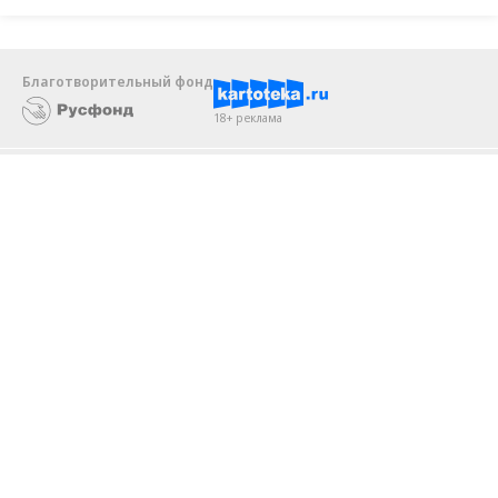
«Линия Жизни»
Благотворительный фонд
18+ реклама
О «Коммерсанте»
Android
Архив
Обратная связь
Контакты
Правовая информация
Реклама
E-mail рассылки
Вакансии
18+
© АО «Коммерсантъ». 127006, Москва, Оружейный переулок д. 41,
тел. +7 (495) 797-69-70.
Сетевое издание «Коммерсантъ» (доменное имя сайта: