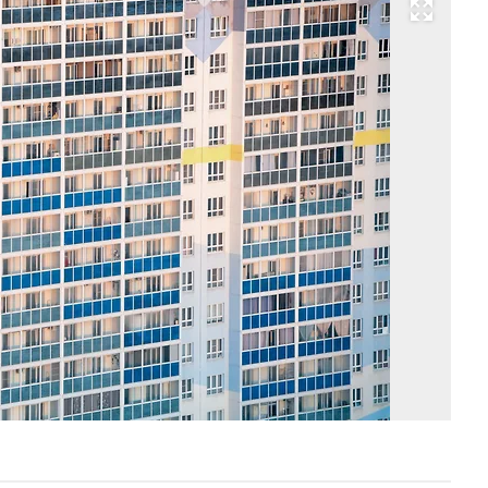
Развернуть на весь экран
Фо
Вл
Не
Ко