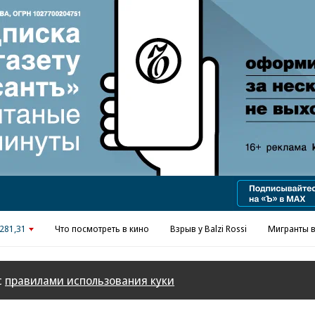
Реклама в «Ъ» www.kommersant.ru/ad
281,31
Что посмотреть в кино
Взрыв у Balzi Rossi
Мигранты в
с
правилами использования куки