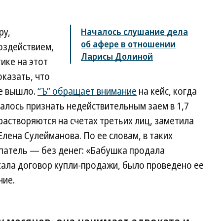
ру,
Началось слушание дела
об афере в отношении
оздействием,
Ларисы Долиной
ике на этот
оказать, что
е вышло.
“Ъ” обращает внимание
на кейс, когда
далось признать недействительным заем в 1,7
растворяются на счетах третьих лиц, заметила
ена Сулейманова. По ее словам, в таких
упатель — без денег: «Бабушка продала
исала договор купли-продажи, было проведено ее
ние.