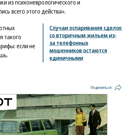
ки из психоневрологического и
ись всего этого действа».
лотных
Случаи оспаривания сделок
со вторичным жильем из-
я такого
за телефонных
рифы: если не
мошенников остаются
шь.
единичными
Поделиться