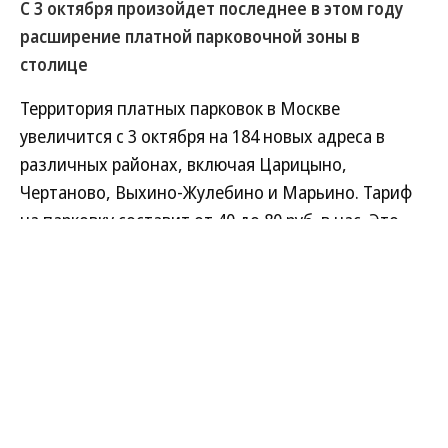
С 3 октября произойдет последнее в этом году
расширение платной парковочной зоны в
столице
Территория платных парковок в Москве
увеличится с 3 октября на 184 новых адреса в
различных районах, включая Царицыно,
Чертаново, Выхино-Жулебино и Марьино. Тариф
на парковку составит от 40 до 80 руб. в час. Это
последнее из запланированных расширений,
анонсированных властями на 2025 год. В
столичном дептрансе не исключают, что в
следующем году могут появиться
дополнительные платные парковочные места. В
то же время власти Подмосковья уже заявили о
намерении увеличить количество мест с платным
хранением автомобилей с 3,8 тыс. до 30 тыс. к