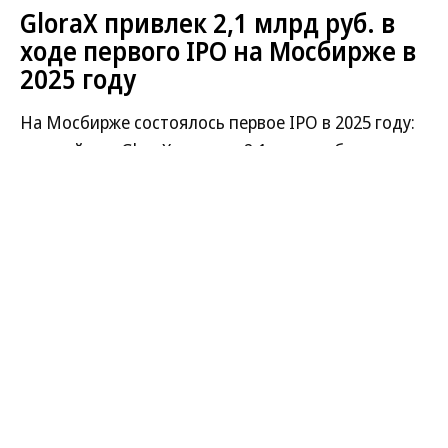
GloraX привлек 2,1 млрд руб. в
ходе первого IPO на Мосбирже в
2025 году
На Мосбирже состоялось первое IPO в 2025 году:
застройщик GloraX привлек 2,1 млрд руб. при
оценке около 18,1 млрд руб. с учетом допэмиссии.
Ожидается, что торги акциями девелопера под
тикером GLRX начнутся в 15:00 мск в пятницу, 31
октября.
Цена одной акции GloraX в рамках первичного
размещения составила 64 руб. По итогам IPO доля
ценных бумаг в свободном обращении (free-float)
составила порядка 11,6% от увеличенного
акционерного капитала без учета итогов