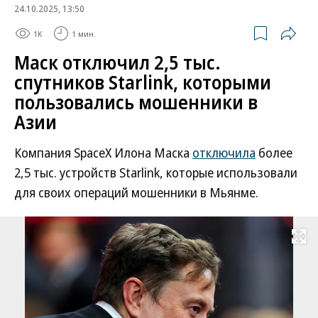
24.10.2025, 13:50
1K
1 мин.
Маск отключил 2,5 тыс.
спутников Starlink, которыми
пользовались мошенники в
Азии
Компания SpaceX Илона Маска
отключила
более
2,5 тыс. устройств Starlink, которые использовали
для своих операций мошенники в Мьянме.
Развернуть на