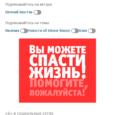
Подписывайтесь на автора:
Евгений Хвостик
Подписывайтесь на темы:
Мьянма
Новости об Илоне Маске
Азия
Новости партнеров
ВСУ точно получат десятки тысяч новых
солдат
Путин озвучил итоговый план СВО
Зеленский неожиданно высказался о
возвращении Крыма
Заставим раскаяться: союзник России
дал грозное обещание