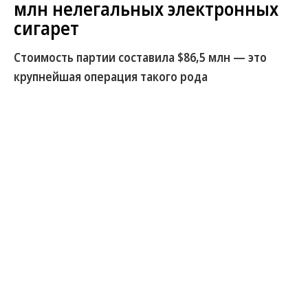
В ООН прокомментировали удары ВСУ по складам
Wildberries
Татьяна Ким прокомментировала атаки на склады
Wildberries
Коммерсантъ. Здоровье +
11.09.2025, 13:59
Реклама,
ООО «Оператор-ЦРПТ»
5K
1 мин.
Власти США изъяли более 4,7
млн нелегальных электронных
сигарет
Стоимость партии составила $86,5 млн — это
крупнейшая операция такого рода
Американские власти провели масштабную
операцию по изъятию нелегальных электронных