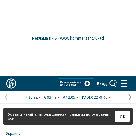
Реклама в «Ъ» www.kommersant.ru/ad
Коммерсантъ
Вход
$ 80,92
€ 93,19
¥ 12,05
IMOEX 2279,00
Предыдущая
С
страница
с
Оставаясь на сайте, вы соглашаетесь с
правилами использования
ОК
куки
Украина