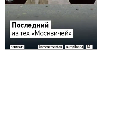
авительство
логодской
ласти