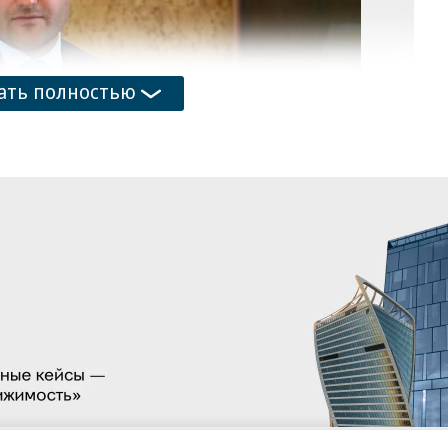
до
хо
и
тр
ать полностью
Ив
об
и транспорта Ивановской области
дал во Фрунзенский суд Иваново иск к Дмитрию
партамента дорожного хозяйства и транспорта
ин Вавринчук находится в СИЗО-1 города.