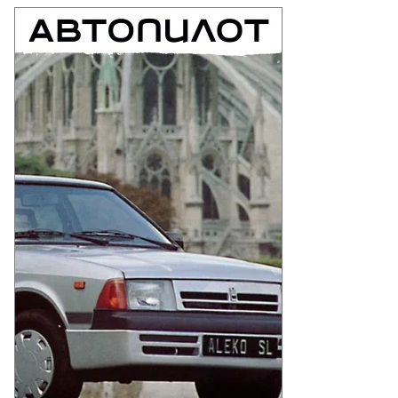
мгубернатора
логодской
ласти
митрий
дионов
то: