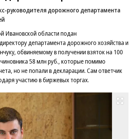
 экс-руководителя дорожного департамента
ей
рой Ивановской области подан
директору департамента дорожного хозяйства и
чуку, обвиняемому в получении взяток на 100
 чиновника 58 млн руб., которые помимо
чета, но не попали в декларации. Сам ответчик
одаря участию в биржевых торгах.
Развернуть на весь экран
Д
Ва
Фо
Де