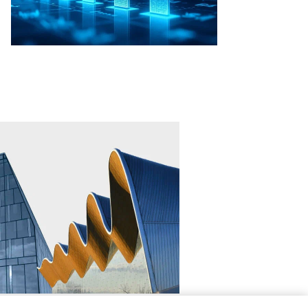
рожного
зяйства
анспорта
ановской
ласти