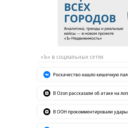
«Ъ» в социальных сетях
Роскачество нашло кишечную пало
В Ozon рассказали об атаке на ло
В ООН прокомментировали удары В