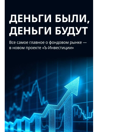
митрий
вринчук
то:
партамент