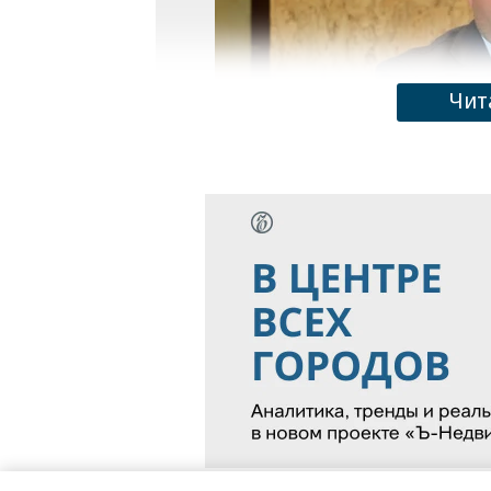
Чит
Дмитрий Вавринчук
Фото: Департамент дорожного хозяйства 
Прокурор области Андрей Жугин по
Вавринчуку, бывшему директору де
региона. В настоящее время господ