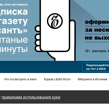
Реклама в «Ъ» www.kommersant.ru/ad
Что посмотреть в кино
Взрыв у Balzi Rossi
Мигранты в Испании
с
правилами использования куки