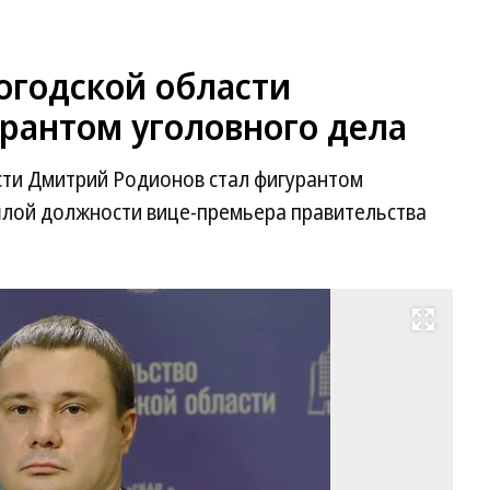
огодской области
рантом уголовного дела
ти Дмитрий Родионов стал фигурантом
шлой должности вице-премьера правительства
Развернуть на весь экран
За
Во
об
Д
Ро
Фо