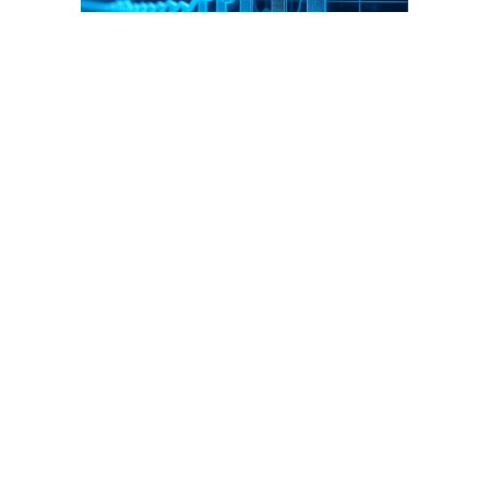
Благотворительный фонд
18+ реклама
О «Коммерсанте»
Android
Архив
Обратная связь
Контакты
Правовая информация
Реклама
E-mail рассылки
Вакансии
18+
© АО «Коммерсантъ». 127006, Москва, Оружейный переулок д. 41,
тел. +7 (495) 797-69-70.
Сетевое издание «Коммерсантъ» (доменное имя сайта:
kommersant.ru) зарегистрировано Федеральной службой
по надзору в сфере связи, информационных технологий и массовых