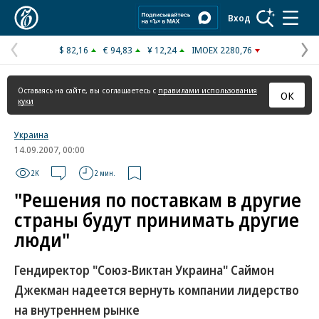
Коммерсантъ
Вход
$ 82,16
€ 94,83
¥ 12,24
IMOEX 2280,76
Предыдущая
С
страница
с
Оставаясь на сайте, вы соглашаетесь с
правилами использования
ОК
куки
Украина
14.09.2007, 00:00
2K
2 мин.
"Решения по поставкам в другие
страны будут принимать другие
люди"
Гендиректор "Союз-Виктан Украина" Саймон
Джекман надеется вернуть компании лидерство
на внутреннем рынке