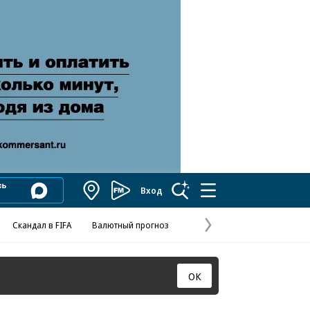
Вход
Коммерсантъ
FM
Скандал в FIFA
Валютный прогноз
Названия опе
Колесников
«Деньги»
Следующая
страница
ОК