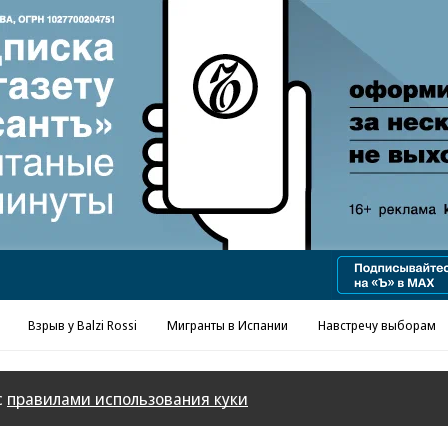
Реклама в «Ъ» www.kommersant.ru/ad
Взрыв у Balzi Rossi
Мигранты в Испании
Навстречу выборам
с
правилами использования куки