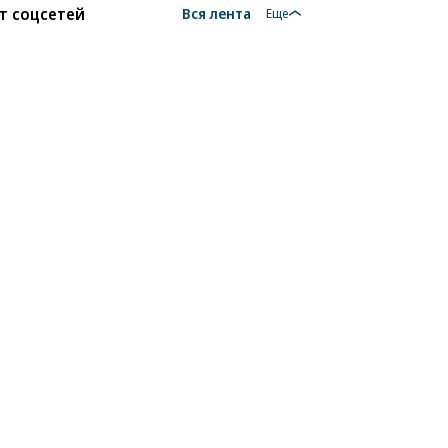
т соцсетей
Вся лента
Еще