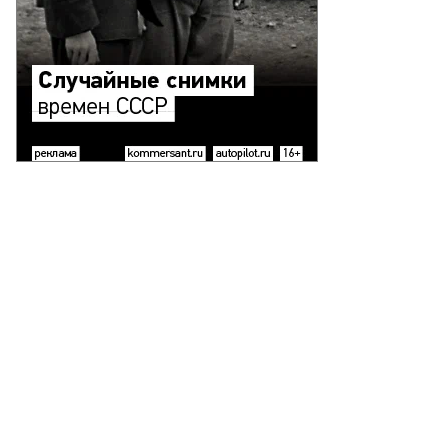
ргей
былев
АСС