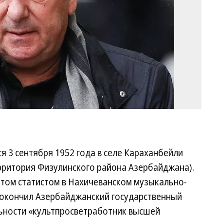
Се
Бо
/
Т
я 3 сентября 1952 года в селе Караханбейли
ерритория Физулинского района Азербайджана).
отом статистом в Нахичеванском музыкально-
у окончил Азербайджанский государственный
альности «культпросветработник высшей