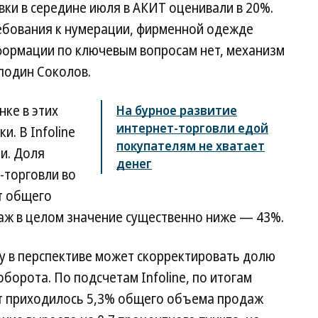
вки в середине июля в АКИТ оценивали в 20%.
ебования к нумерации, фирменной одежде
нформации по ключевым вопросам нет, механизм
сподин Соколов.
нке в этих
На бурное развитие
интернет-торговли едой
и. В Infoline
покупателям не хватает
и. Доля
денег
-торговли во
т общего
аж в целом значение существенно ниже — 43%.
y в перспективе может скорректировать долю
борота. По подсчетам Infoline, по итогам
нт приходилось 5,3% общего объема продаж