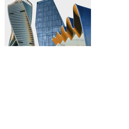
ншаков,
ммерсантъ