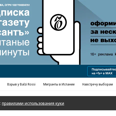
Реклама в «Ъ» www.kommersant.ru/ad
Взрыв у Balzi Rossi
Мигранты в Испании
Навстречу выборам
с
правилами использования куки