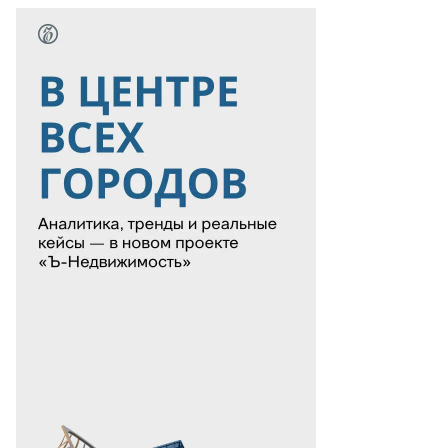
то:
адислав