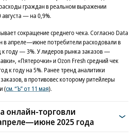
 расходы граждан в реальном выражении
0 августа — на 0,9%.
ывает сокращение среднего чека. Согласно Data
айн в апреле—июне потребители расходовали в
од к году — 3%. У лидеров рынка заказов —
авки», «Пятерочки» и Ozon Fresh средний чек
 год к году на 5%. Ранее тренд аналитики
 заказов, в противовес которому ритейлеры
и (
см. “Ъ” от 11 мая
).
ка онлайн-торговли
апреле—июне 2025 года