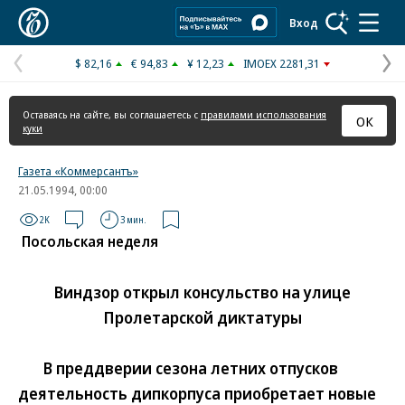
Коммерсантъ
Вход
$ 82,16
€ 94,83
¥ 12,23
IMOEX 2281,31
Предыдущая
С
страница
с
Оставаясь на сайте, вы соглашаетесь с
правилами использования
ОК
куки
Газета «Коммерсантъ»
21.05.1994, 00:00
2K
3 мин.
Посольская неделя
Виндзор открыл консульство на улице
Пролетарской диктатуры
В преддверии сезона летних отпусков
деятельность дипкорпуса приобретает новые