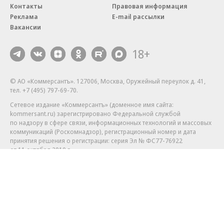
Контакты
Правовая информация
Реклама
E-mail рассылки
Вакансии
18+
© АО «Коммерсантъ». 127006, Москва, Оружейный переулок д. 41,
тел. +7 (495) 797-69-70.
Сетевое издание «Коммерсантъ» (доменное имя сайта:
kommersant.ru) зарегистрировано Федеральной службой
по надзору в сфере связи, информационных технологий и массовых
коммуникаций (Роскомнадзор), регистрационный номер и дата
принятия решения о регистрации: серия
Эл № ФС77-76922
от 11 октября 2019 г.
Партнерские проекты/материалы, новости компаний, материалы
с пометкой «Промо» и «Официальное сообщение» опубликованы
на коммерческой основе.
На kommersant.ru применяются рекомендательные технологии.
Подробнее