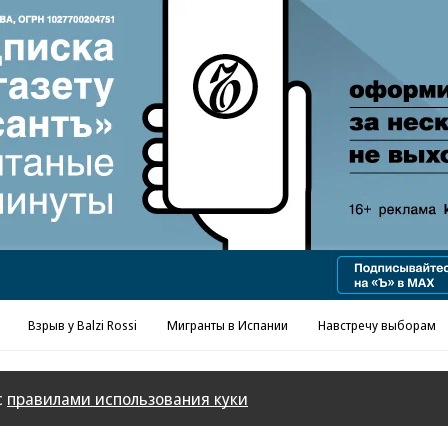
Реклама в «Ъ» www.kommersant.ru/ad
Взрыв у Balzi Rossi
Мигранты в Испании
Навстречу выборам
с
правилами использования куки