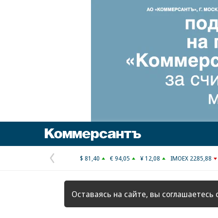
Коммерсантъ
$ 81,40
€ 94,05
¥ 12,08
IMOEX 2285,88
Предыдущая
страница
Оставаясь на сайте, вы соглашаетесь 