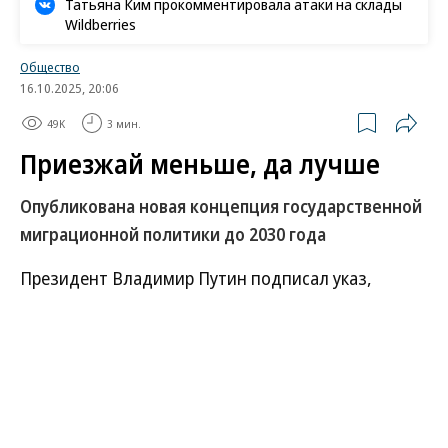
Татьяна Ким прокомментировала атаки на склады
Wildberries
Общество
16.10.2025, 20:06
49K
3 мин.
Приезжай меньше, да лучше
Опубликована новая концепция государственной
миграционной политики до 2030 года
Президент Владимир Путин подписал указ,
определяющий концепцию миграционной
политики на 2026–2030 годы. В предыдущие
шесть лет госполитика в этой области была
направлена на упрощение получения мигрантами
патентов и других документов. Теперь ставятся
цели увеличить число иностранцев в стране,