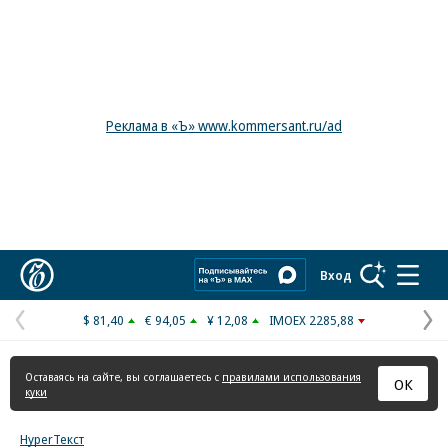
Реклама в «Ъ» www.kommersant.ru/ad
Коммерсантъ
Вход
$ 81,40
€ 94,05
¥ 12,08
IMOEX 2285,88
Предыдущая
С
страница
с
Оставаясь на сайте, вы соглашаетесь с
правилами использования
ОК
куки
HyperТекст