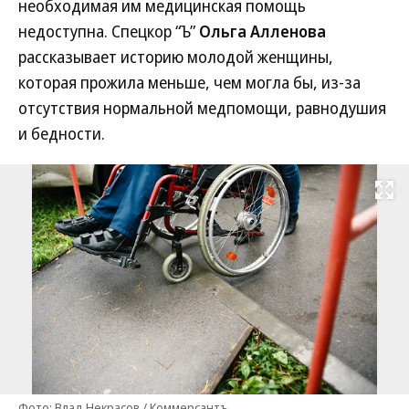
необходимая им медицинская помощь
недоступна. Спецкор “Ъ”
Ольга Алленова
рассказывает историю молодой женщины,
которая прожила меньше, чем могла бы, из-за
отсутствия нормальной медпомощи, равнодушия
и бедности.
Развернуть на
Фото: Влад Некрасов / Коммерсантъ