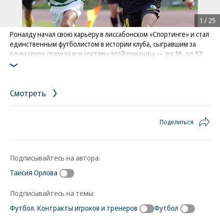
1
/
25
Роналду начал свою карьеру в лиссабонском «Спортинге» и стал
единственным футболистом в истории клуба, сыгравшим за
один сезон сразу за все составы этой команды — до 16, до 17,
до 18 лет, резервный и основной
Фото: JOAO RELVAS / LUSA / Lusa / AFP
Смотреть
Поделиться
Подписывайтесь на автора:
Таисия Орлова
Подписывайтесь на темы:
Футбол. Контракты игроков и тренеров
Футбол