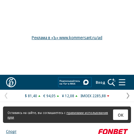
Реклама в «Ъ» www.kommersant.ru/ad
Коммерсантъ
Вход
$ 81,40
€ 94,05
¥ 12,08
IMOEX 2285,88
Предыдущая
С
страница
с
Оставаясь на сайте, вы соглашаетесь с
правилами использования
ОК
куки
Спорт