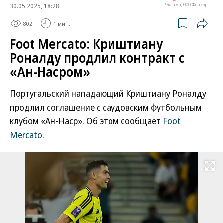
30.05.2025, 18:28
Реклама, ООО Фонкор
802
1 мин.
Foot Mercato: Криштиану
Роналду продлил контракт с
«Ан-Насром»
Португальский нападающий Криштиану Роналду
продлил соглашение с саудовским футбольным
клубом «Ан-Наср». Об этом сообщает
Foot
Mercato
.
Развернуть на