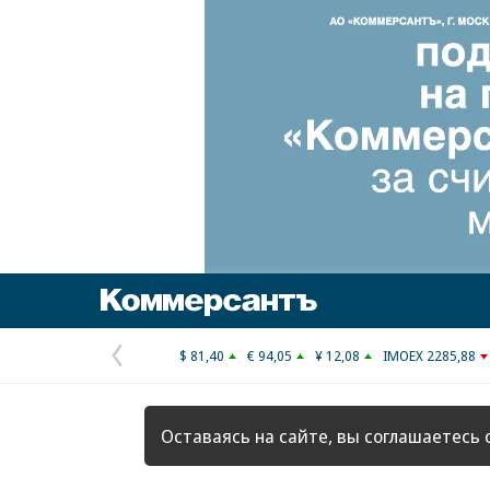
Коммерсантъ
$ 81,40
€ 94,05
¥ 12,08
IMOEX 2285,88
Предыдущая
страница
Оставаясь на сайте, вы соглашаетесь 