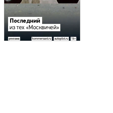
ександр
ряков,
ммерсантъ