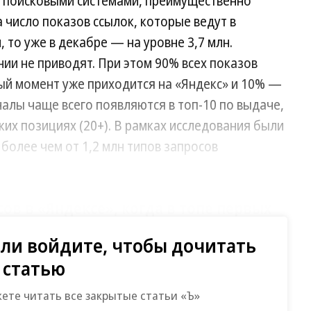
я поисковыми системами, преимущественно
а число показов ссылок, которые ведут в
, то уже в декабре — на уровне 3,7 млн.
нии не приводят. При этом 90% всех показов
ый момент уже приходится на «Яндекс» и 10% —
налы чаще всего появляются в топ-10 по выдаче,
зких позициях (20+). В рамках исследования были
олее чем от 1,2 млн типов запросов
ов в «Яндексе», когда в топе первых
egram-каналы, стали так называемые
ли войдите, чтобы дочитать
ы» (пользователь ищет какую-то
статью
ривязки к бренду) — более 7,6 млн по
жете читать все закрытые статьи «Ъ»