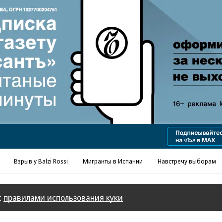
Реклама в «Ъ» www.kommersant.ru/ad
Взрыв у Balzi Rossi
Мигранты в Испании
Навстречу выборам
с
правилами использования куки