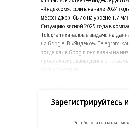
каналы все активнее индексируютс
«Яндексом». Если в начале 2024 год
мессенджер, было на уровне 1,7 млн
Ситуацию весной 2025 года в компа
Telegram-каналов в выдаче на данн
на Google. В «Яндексе» Telegram-ка
тогда как в Google они видны на ни
проанализированы данные показов б
пользователей.
Лидером по числу запрос
показов появлялись Tel
Зарегистрируйтесь и
«транзакционные запрос
услугу или продукт без п
итогу 2024 года.
Это бесплатно и вы смо