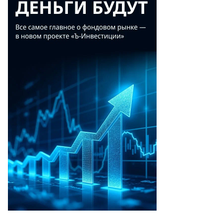
то:
рина
жор,
ммерсантъ