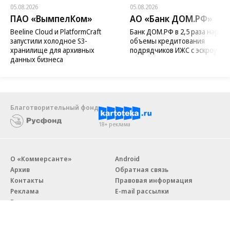
05.08.2026
05.08.2026
ПАО «ВымпелКом»
АО «Банк ДОМ.РФ»
Beeline Cloud и PlatformCraft
Банк ДОМ.РФ в 2,5 раза нараст
запустили холодное S3-
объемы кредитования
хранилище для архивных
подрядчиков ИЖС с эскроу
данных бизнеса
Благотворительный фонд
18+ реклама
О «Коммерсанте»
Android
Архив
Обратная связь
Контакты
Правовая информация
Реклама
E-mail рассылки
Вакансии
18+