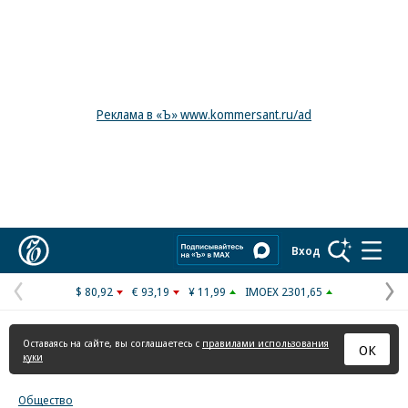
Реклама в «Ъ» www.kommersant.ru/ad
Коммерсантъ
Вход
$ 80,92
€ 93,19
¥ 11,99
IMOEX 2301,65
Предыдущая
С
страница
с
Оставаясь на сайте, вы соглашаетесь с
правилами использования
ОК
куки
Общество