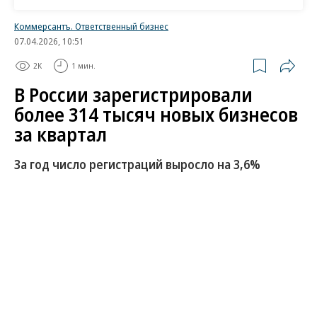
Коммерсантъ. Ответственный бизнес
07.04.2026, 10:51
2K
1 мин.
В России зарегистрировали
более 314 тысяч новых бизнесов
за квартал
За год число регистраций выросло на 3,6%
В I квартале 2026 года в России зарегистрировано
314 404 субъекта предпринимательской
деятельности, что на 3,64% больше по сравнению
с аналогичным периодом прошлого года.
Развернуть на