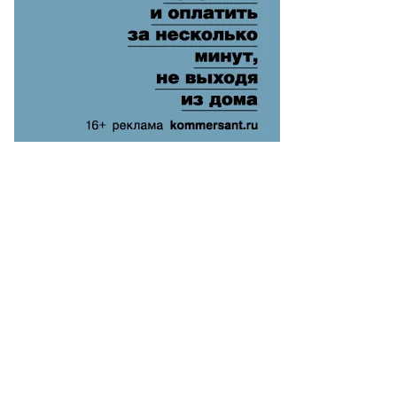
адков
то:
нстантин
ановский,
ммерсантъ