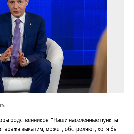
Гл
Фо
Ко
Фр
Ко
нтъ
воры родственников: "Наши населенные пункты
 гаража выкатим, может, обстреляют, хотя бы