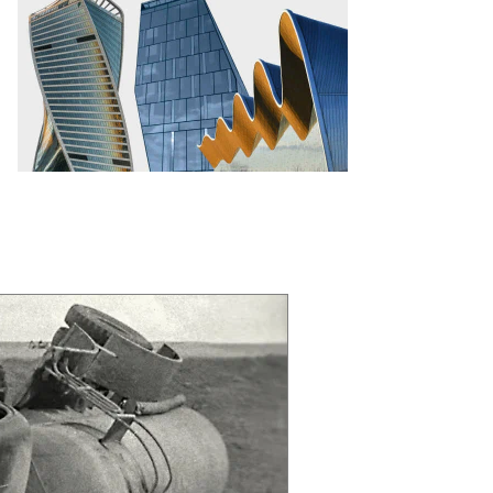
то:
гений
вленко,
ммерсантъ