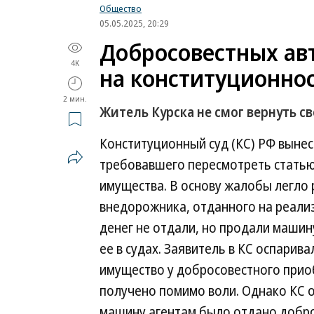
Общество
05.05.2025, 20:29
Добросовестных ав
4K
на конституционно
2 мин.
Житель Курска не смог вернуть с
Конституционный суд (КС) РФ вынес
требовавшего пересмотреть статью
имущества. В основу жалобы легло 
внедорожника, отданного на реали
денег не отдали, но продали машин
ее в судах. Заявитель в КС оспарив
имущество у добросовестного прио
получено помимо воли. Однако КС о
машину агентам было отдано добр