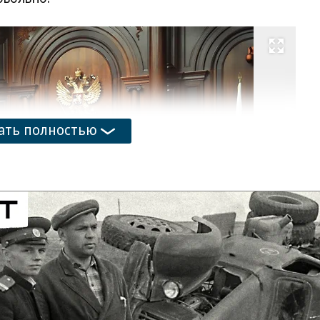
Развернуть на весь экран
Фо
Ев
Па
Ко
ать полностью