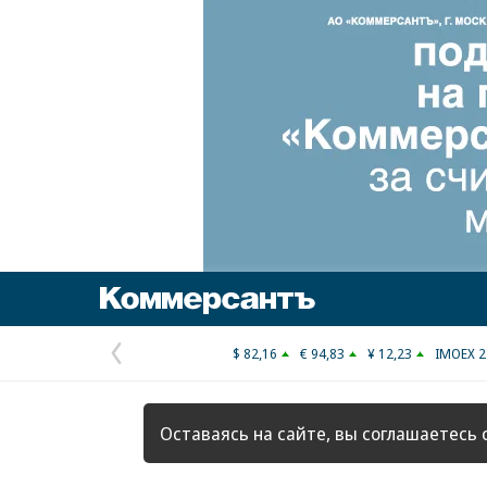
Коммерсантъ
$ 82,16
€ 94,83
¥ 12,23
IMOEX 2
Предыдущая
страница
Оставаясь на сайте, вы соглашаетесь 