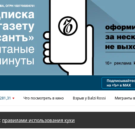
Реклама в «Ъ» www.kommersant.ru/ad
281,31
Что посмотреть в кино
Взрыв у Balzi Rossi
Мигранты в
с
правилами использования куки