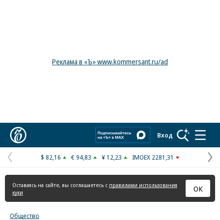
Реклама в «Ъ» www.kommersant.ru/ad
Коммерсантъ
Вход
$ 82,16
€ 94,83
¥ 12,23
IMOEX 2281,31
Предыдущая
С
страница
с
Оставаясь на сайте, вы соглашаетесь с
правилами использования
ОК
куки
Общество