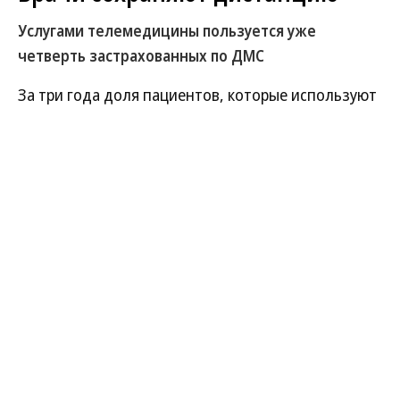
Услугами телемедицины пользуется уже
четверть застрахованных по ДМС
За три года доля пациентов, которые используют
телемедицинские консультации по ДМС,
удвоилась, достигнув 25%. Страховые компании
расширяют пул специалистов для онлайн-
приемов, а застрахованные все больше узнают о
таких услугах. Страховщики в целом увеличивают
бюджет на цифровизацию ДМС. Но внимание
уделяют автоматизации процессов и удобству
основных сервисов. Тогда как медицинскую
составляющую отдавать на откуп ИИ пока не
готовы. Например, почти совсем не используются
данные носимых устройств и цифровых
медицинских помощников.