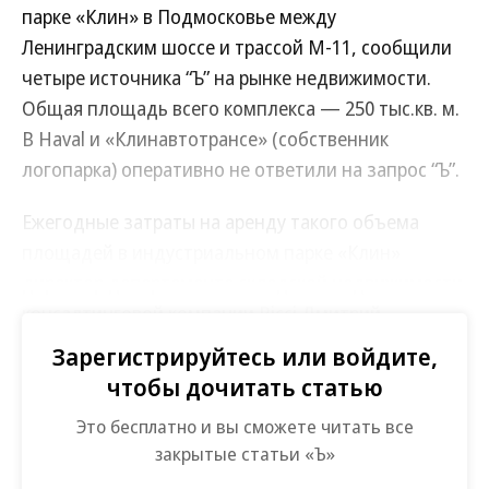
парке «Клин» в Подмосковье между
Ленинградским шоссе и трассой М-11, сообщили
четыре источника “Ъ” на рынке недвижимости.
Общая площадь всего комплекса — 250 тыс.кв. м.
В Haval и «Клинавтотрансе» (собственник
логопарка) оперативно не ответили на запрос “Ъ”.
Ежегодные затраты на аренду такого объема
площадей в индустриальном парке «Клин»
директор департамента складской недвижимости
консалтинговой компании Ricci Дмитрий
Герастовский оценивает в 609 млн руб. в год, из
Зарегистрируйтесь или войдите,
расчета 14,5 тыс. руб. за 1 кв. м. Партнер Bright
чтобы дочитать статью
Rich | CORFAC International Виктор Заглумин
Это бесплатно и вы сможете читать все
называет сумму в 630 млн руб. в год.
закрытые статьи «Ъ»
Haval
, принадлежащий китайскому Great Wall Motor,