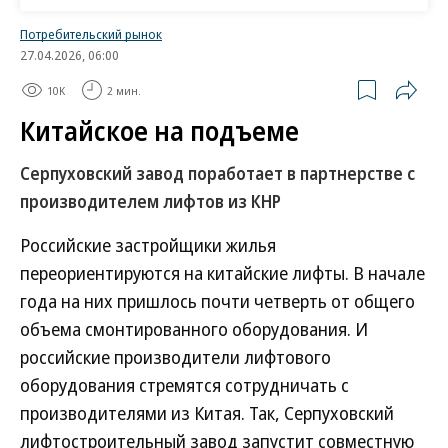
довольно выгодно, говорит директор складской и
индустриальной недвижимости Nikoliers Виктор
Потребительский рынок
27.04.2026, 06:00
Афанасенко.
10K
2 мин.
Китайское на подъеме
Драйвером спроса на склады со стороны
автопроизводителей стали низкие продажи
Серпуховский завод поработает в партнерстве с
легковых машин. Этот показатель в целом
производителем лифтов из КНР
по России за январь—март 2025 года
снизился на 25,3% год к году, до 246,93 тыс.
Российские застройщики жилья
штук, подсчитали в «Автостате».
переориентируются на китайские лифты. В начале
года на них пришлось почти четверть от общего
По данным агентства, продажи автомобилей
объема смонтированного оборудования. И
Haval по итогам трех месяцев 2025 года
российские производители лифтового
сократились на 17,1% год к году, до 31,19 тыс.
оборудования стремятся сотрудничать с
штук. Замедление продаж объясняется высокими
производителями из Китая. Так, Серпуховский
ставками по кредитам и потенциальным
лифтостроительный завод запустит совместную