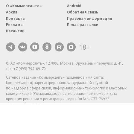
О «Коммерсанте»
Android
Архив
Обратная связь
Контакты
Правовая информация
Реклама
E-mail рассылки
Вакансии
18+
© АО «Коммерсантъ». 127006, Москва, Оружейный переулок д. 41,
тел. +7 (495) 797-69-70.
Сетевое издание «Коммерсантъ» (доменное имя сайта:
kommersant.ru) зарегистрировано Федеральной службой
по надзору в сфере связи, информационных технологий и массовых
коммуникаций (Роскомнадзор), регистрационный номер и дата
принятия решения о регистрации: серия
Эл № ФС77-76922
от 11 октября 2019 г.
Партнерские проекты/материалы, новости компаний, материалы
с пометкой «Промо» и «Официальное сообщение» опубликованы
на коммерческой основе.
На kommersant.ru применяются рекомендательные технологии.